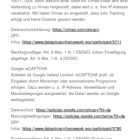
10011, USA. Beim Besuch einer Seite mit Vimeo-Video wird eine
Verbindung zu Vimeo hergestellt; dabei wird u. a. Ihre IP-Adresse
verarbeitet. Wir haben Vimeo so eingestellt, dass kein Tracking
erfolgt und keine Cookies gesetzt werden.
Datenschutzerklärung:
https://vimeo.com/privacy
DPF-
Infos:
https://www.dataprivacyframework.gov/participant/5711
Rechtsgrundlage: Art. 6 Abs. 1 lit. f DSGVO; sofern Einwilligung
abgefragt: Art. 6 Abs. 1 lit. a DSGVO.
Google reCAPTCHA
Anbieter ist Google Ireland Limited. reCAPTCHA prüft, ob
Eingaben durch Menschen oder automatisierte Programme
erfolgen. Dazu werden u. a. IP-Adresse, Verweildauer und
Mausbewegungen ausgewertet; die Daten werden an Google
weitergeleitet.
Datenschutz:
https://policies.google.com/privacy?hl=de
Nutzungsbedingungen:
https://policies.google.com/terms?hl=de
DPF-
Infos:
https://www.dataprivacyframework.gov/participant/5780
Rechtsgrundlage: Art. 6 Abs. 1 lit. f DSGVO (Schutz vor