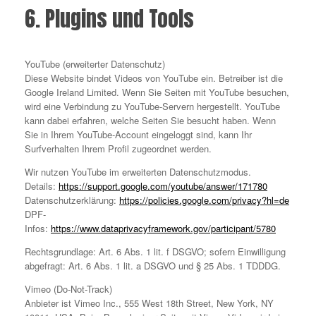
6. Plugins und Tools
YouTube (erweiterter Datenschutz)
Diese Website bindet Videos von YouTube ein. Betreiber ist die
Google Ireland Limited. Wenn Sie Seiten mit YouTube besuchen,
wird eine Verbindung zu YouTube-Servern hergestellt. YouTube
kann dabei erfahren, welche Seiten Sie besucht haben. Wenn
Sie in Ihrem YouTube-Account eingeloggt sind, kann Ihr
Surfverhalten Ihrem Profil zugeordnet werden.
Wir nutzen YouTube im erweiterten Datenschutzmodus.
Details:
https://support.google.com/youtube/answer/171780
Datenschutzerklärung:
https://policies.google.com/privacy?hl=de
DPF-
Infos:
https://www.dataprivacyframework.gov/participant/5780
Rechtsgrundlage: Art. 6 Abs. 1 lit. f DSGVO; sofern Einwilligung
abgefragt: Art. 6 Abs. 1 lit. a DSGVO und § 25 Abs. 1 TDDDG.
Vimeo (Do-Not-Track)
Anbieter ist Vimeo Inc., 555 West 18th Street, New York, NY