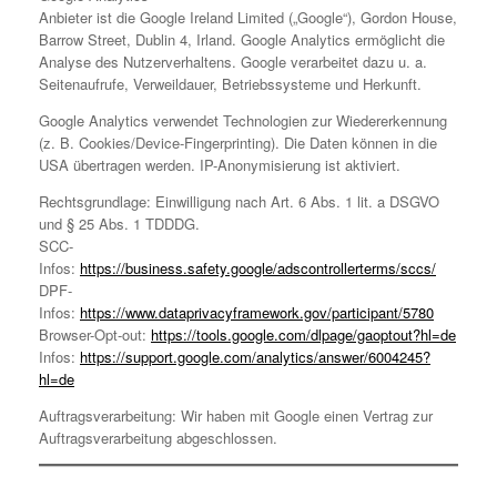
Anbieter ist die Google Ireland Limited („Google“), Gordon House,
Barrow Street, Dublin 4, Irland. Google Analytics ermöglicht die
Analyse des Nutzerverhaltens. Google verarbeitet dazu u. a.
Seitenaufrufe, Verweildauer, Betriebssysteme und Herkunft.
Google Analytics verwendet Technologien zur Wiedererkennung
(z. B. Cookies/Device-Fingerprinting). Die Daten können in die
USA übertragen werden. IP-Anonymisierung ist aktiviert.
Rechtsgrundlage: Einwilligung nach Art. 6 Abs. 1 lit. a DSGVO
und § 25 Abs. 1 TDDDG.
SCC-
Infos:
https://business.safety.google/adscontrollerterms/sccs/
DPF-
Infos:
https://www.dataprivacyframework.gov/participant/5780
Browser-Opt-out:
https://tools.google.com/dlpage/gaoptout?hl=de
Infos:
https://support.google.com/analytics/answer/6004245?
hl=de
Auftragsverarbeitung: Wir haben mit Google einen Vertrag zur
Auftragsverarbeitung abgeschlossen.